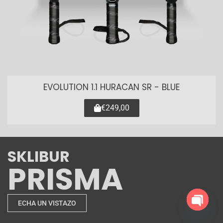
EVOLUTION 1.1 HURACAN SR - BLUE
€249,00
SKLIBUR
PRISMA
ECHA UN VISTAZO
O